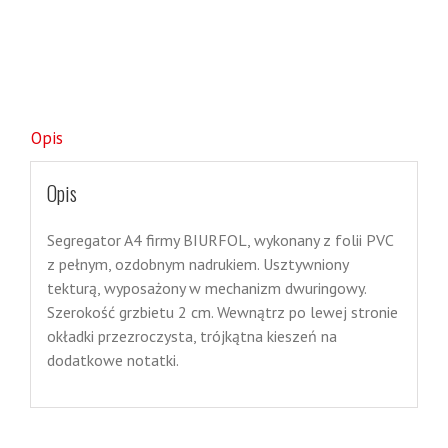
Opis
Opis
Segregator
A4 firmy BIURFOL,
wykonany z folii PVC
z pełnym, ozdobnym nadrukiem.
U
sztywniony
tekturą, wyposażony w mechanizm dwuringowy.
Szerokość grzbietu 2 cm.
W
ewnątrz po lewej stronie
okładki przezroczysta, trójkątna kieszeń na
dodatkowe notatki.