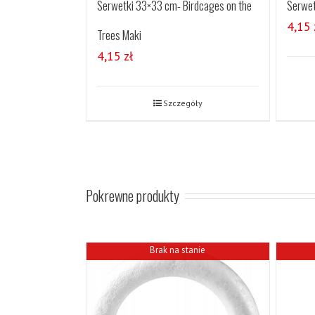
Serwetki 33×33 cm- Birdcages on the
Serwet
4,15
Trees Maki
4,15
zł
Szczegóły
Pokrewne produkty
Brak na stanie