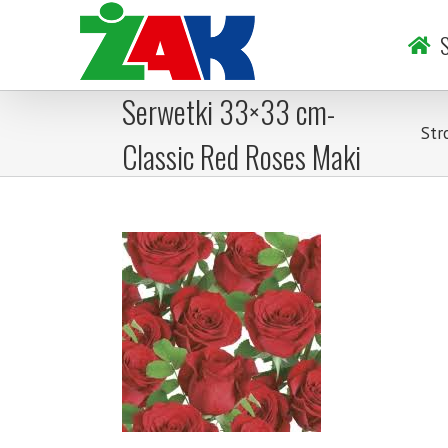
Skip
to
S
content
Serwetki 33×33 cm-
Str
Classic Red Roses Maki