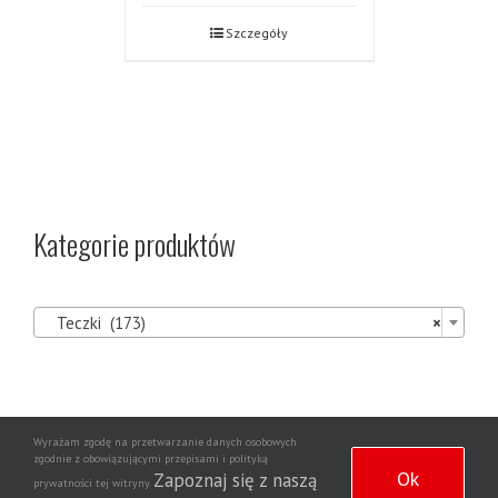
Szczegóły
Kategorie produktów

Teczki (173)
×
Wyrażam zgodę na przetwarzanie danych osobowych
Agencja
zgodnie z obowiązującymi przepisami i polityką
Copyright 2020 | Wszelkie prawa zastrzeżone | Wdrożenie strony
Ok
Zapoznaj się z naszą
prywatności tej witryny.
Dziennikarska NewsNet