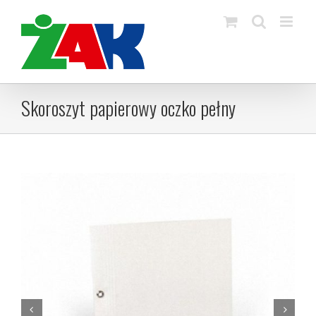
Skip
to
content
Skoroszyt papierowy oczko pełny

