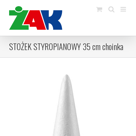
Skip
to
content
STOŻEK STYROPIANOWY 35 cm choinka