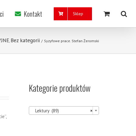
ci
Kontakt
Sklep
YJNE
Bez kategorii
,
/
Syzyfowe prace. Stefan Żeromski
Kategorie produktów

Lektury (89)
×
ie”,