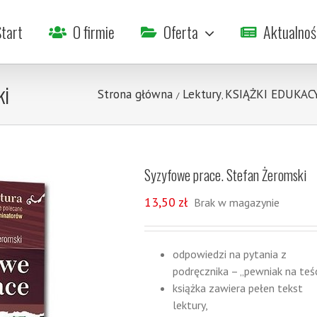
tart
O firmie
Oferta
Aktualnoś
ki
Strona główna
Lektury
KSIĄŻKI EDUKAC
/
,
Syzyfowe prace. Stefan Żeromski
13,50
zł
Brak w magazynie
odpowiedzi na pytania z
podręcznika – „pewniak na teśc
książka zawiera pełen tekst
lektury,