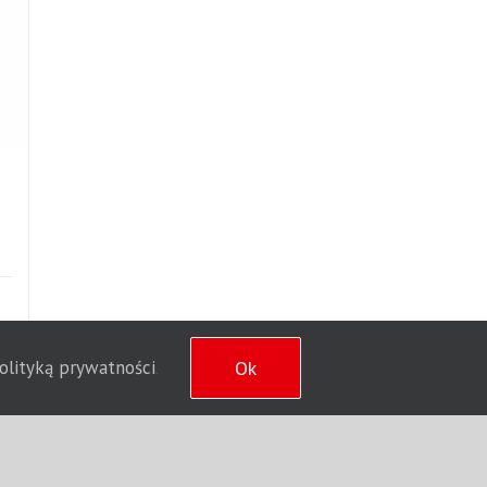
polityką prywatności
Ok
.
wsNet