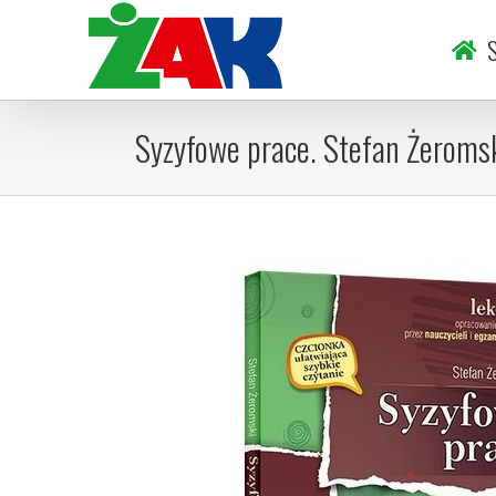
Skip
to
S
content
Syzyfowe prace. Stefan Żeroms