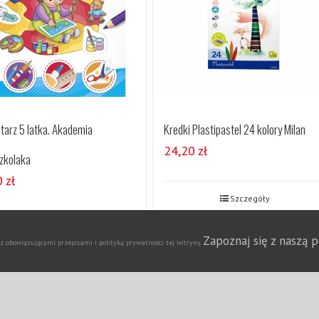
tarz 5 latka. Akademia
Kredki Plastipastel 24 kolory Milan
24,20
zł
zkolaka
0
zł
Szczegóły
Szczegóły
Zapoznaj się z naszą 
obowiązującymi przepisami i polityką prywatności tej witryny.
Agencja Dziennikarska Ne
t 2020 | Wszelkie prawa zastrzeżone | Wdrożenie strony