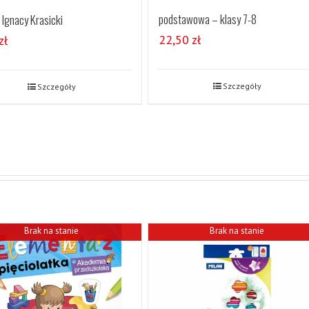
podstawowa – klasy 7-8
 Ignacy Krasicki
22,50
zł
zł
Szczegóły
Szczegóły
Brak na stanie
Brak na stanie