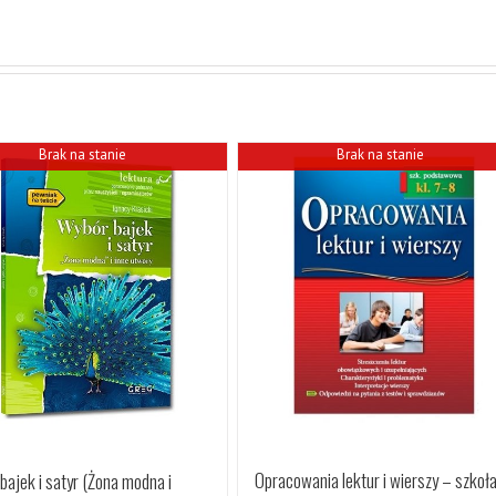
Brak na stanie
Brak na stanie
Opracowania lektur i wierszy – szkoł
bajek i satyr (Żona modna i