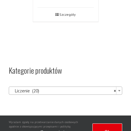
Szczegóły
Kategorie produktów

Liczenie (20)
×
Wyrażam zgodę na przetwarzanie danych osobowych
Agencja
zgodnie z obowiązującymi przepisami i polityką
Copyright 2020 | Wszelkie prawa zastrzeżone | Wdrożenie strony