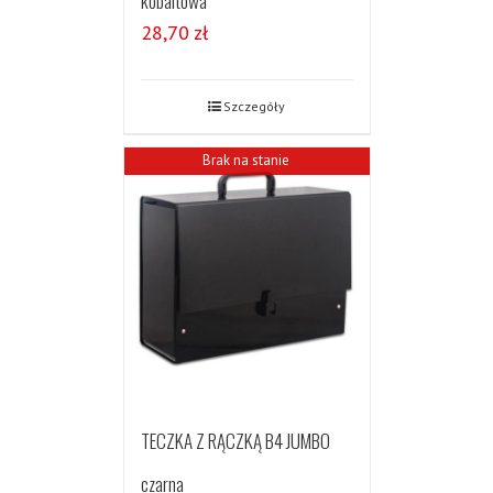
kobaltowa
28,70
zł
Szczegóły
Brak na stanie
TECZKA Z RĄCZKĄ B4 JUMBO
czarna