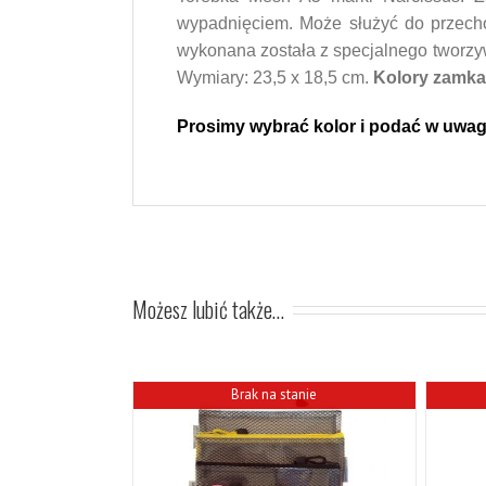
wypadnięciem. Może służyć do przech
wykonana została z specjalnego tworzywa
Wymiary:
2
3,5
x
1
8,5
c
m.
Kolory
zamka
Prosimy
wybrać kolor i podać w uwag
Możesz lubić także…
Brak na stanie