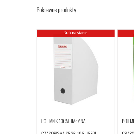
Pokrewne produkty
Brak na stanie
POJEMNIK 10CM BIAŁY NA
POJEM
CZASOPISMA SE 36-10 BIURFOL
GRASS