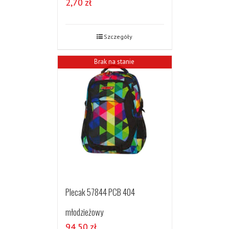
2,70
zł
Szczegóły
Brak na stanie
Plecak 57844 PCB 404
młodzieżowy
94,50
zł