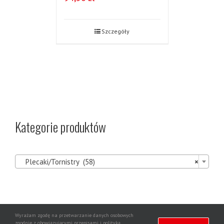
Szczegóły
Kategorie produktów

Plecaki/Tornistry (58)
×
Wyrażam zgodę na przetwarzanie danych osobowych
zgodnie z obowiązującymi przepisami i polityką