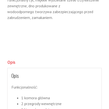
funkcjonalny tył, miękkie wyściełane szelki trzy kieszenie
zewnętrzne, dno produkowane z
wodoodpornego tworzywa zabezpieczającego przed
zabrudzeniem, zamakaniem.
Opis
Opis
Funkcjonalność:
1 komora główna
2 przegrody wewnętrzne