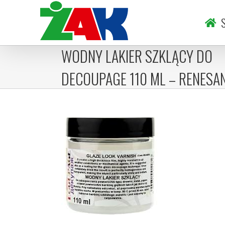
Skip
to
S
content
WODNY LAKIER SZKLĄCY DO
DECOUPAGE 110 ML – RENESA