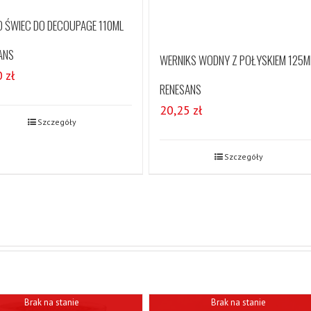
DO ŚWIEC DO DECOUPAGE 110ML
ANS
WERNIKS WODNY Z POŁYSKIEM 125M
0
zł
RENESANS
20,25
zł
Szczegóły
Szczegóły
Brak na stanie
Brak na stanie