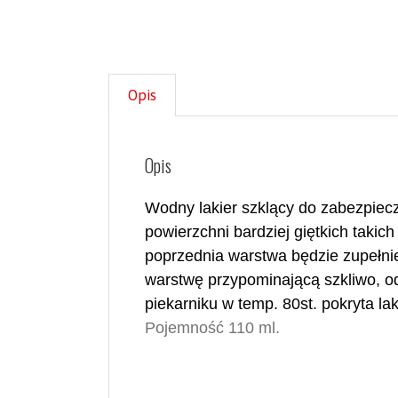
Opis
Opis
W
odny lakier szklący do zabezpiec
powierzchni bardziej giętkich takic
poprzednia warstwa będzie zupełni
warstwę przypominającą szkliwo, o
piekarniku w temp. 80st. pokryta lak
Pojemność 110 ml.