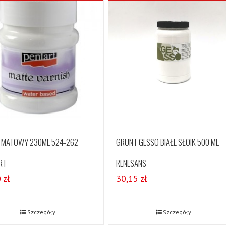
R MATOWY 230ML 524-262
GRUNT GESSO BIAŁE SŁOIK 500 ML
RT
RENESANS
0
zł
30,15
zł
Szczegóły
Szczegóły