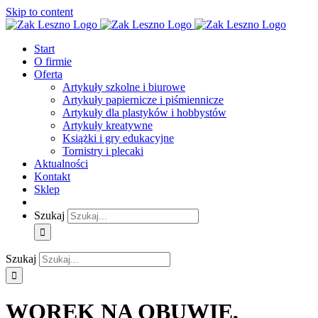
Skip to content
Start
O firmie
Oferta
Artykuły szkolne i biurowe
Artykuły papiernicze i piśmiennicze
Artykuły dla plastyków i hobbystów
Artykuły kreatywne
Książki i gry edukacyjne
Tornistry i plecaki
Aktualności
Kontakt
Sklep
Szukaj
Szukaj
WOREK NA OBUWIE,