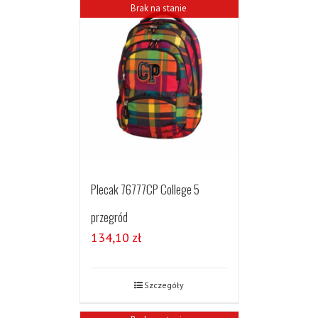
Brak na stanie
Plecak 76777CP College 5
przegród
134,10
zł
Szczegóły