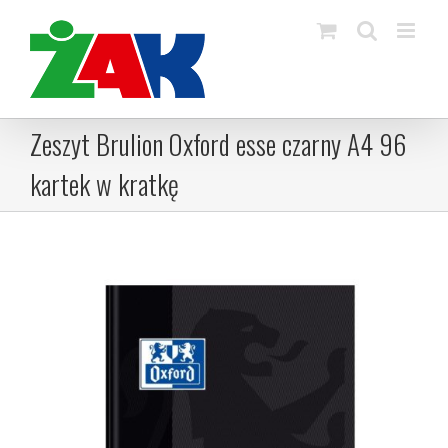
Skip
to
content
Zeszyt Brulion Oxford esse czarny A4 96
kartek w kratkę