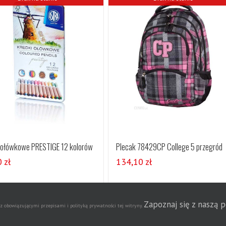
 ołówkowe PRESTIGE 12 kolorów
Plecak 78429CP College 5 przegród
0
zł
134,10
zł
Szczegóły
Szczegóły
Zapoznaj się z naszą 
obowiązującymi przepisami i polityką prywatności tej witryny.