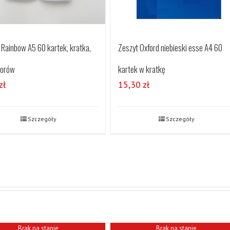
 Rainbow A5 60 kartek, kratka,
Zeszyt Oxford niebieski esse A4 60
lorów
kartek w kratkę
zł
15,30
zł
Szczegóły
Szczegóły
Brak na stanie
Brak na stanie