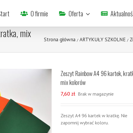
tart
O firmie
Oferta
Aktualnoś
ratka, mix
Strona główna
ARTYKUŁY SZKOLNE
Z
/
/
Zeszyt Rainbow A4 96 kartek, krat
mix kolorów
7,60
zł
Brak w magazynie
Zeszyt A4 96 kartek w kratkę. Nie
zapomnij wybrać koloru.