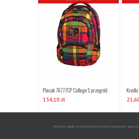
Plecak 76777CP College 5 przegród
Kredki
134,10
zł
21,6
Szczegóły
Wyrażam zgodę na przetwarzanie danych osobowych zgodnie z 