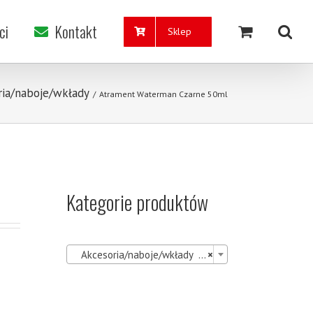
ci
Kontakt
Sklep
ria/naboje/wkłady
/
Atrament Waterman Czarne 50ml
Kategorie produktów

Akcesoria/naboje/wkłady (41)
×