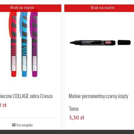
Brak na stanie
Brak na stanie
wieczne COLLAGE zebra Cresco
Marker permanentny czarny ścięty
0
zł
Toma
3,30
zł
Szczegóły