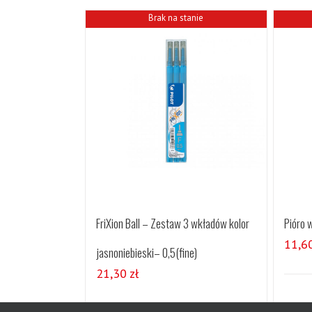
Brak na stanie
FriXion Ball – Zestaw 3 wkładów kolor
Pióro 
11,6
jasnoniebieski– 0,5(fine)
21,30
zł