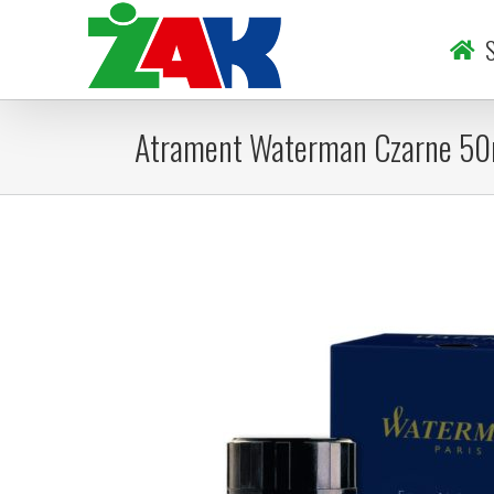
Skip
to
S
content
Atrament Waterman Czarne 50