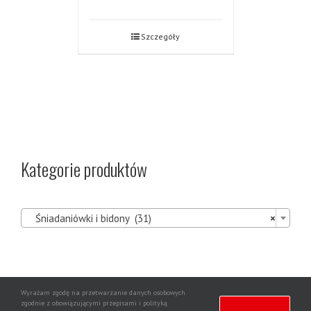
Szczegóły
Kategorie produktów

Śniadaniówki i bidony (31)
×
Wyrażam zgodę na przetwarzanie danych osobowych
Agencja
zgodnie z obowiązującymi przepisami i polityką
Copyright 2020 | Wszelkie prawa zastrzeżone | Wdrożenie strony