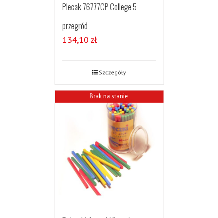
Plecak 76777CP College 5
przegród
134,10
zł
Szczegóły
Brak na stanie