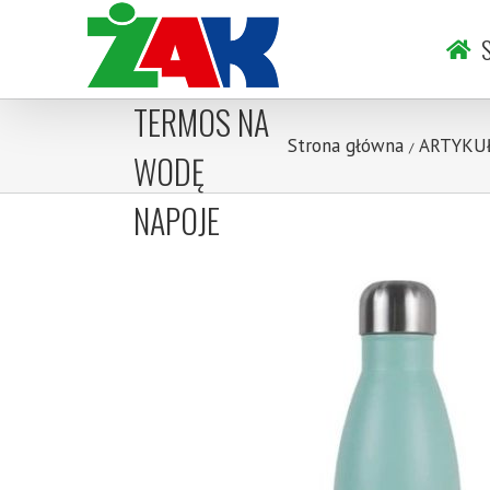
TERMICZNA
Skip
to
S
BIDON
content
TERMOS NA
Strona główna
ARTYKU
/
WODĘ
NAPOJE
miętowa
pastelowa