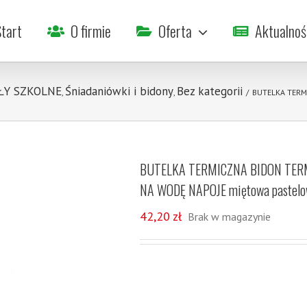
tart
O firmie
Oferta
Aktualnoś
ŁY SZKOLNE
Śniadaniówki i bidony
Bez kategorii
,
,
/
BUTELKA TERM
BUTELKA TERMICZNA BIDON TE
NA WODĘ NAPOJE miętowa pastel
42,20
zł
Brak w magazynie