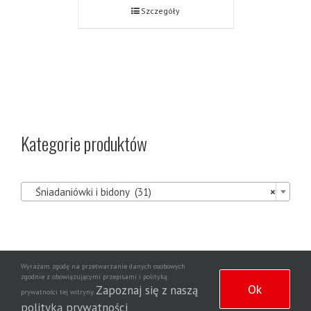
Szczegóły
Kategorie produktów

Śniadaniówki i bidony (31)
×
Wyrażam zgodę na przetwarzanie danych osobowych
Agencja
zgodnie z obowiązującymi przepisami i polityką
Copyright 2020 | Wszelkie prawa zastrzeżone | Wdrożenie strony
Ok
Zapoznaj się z naszą
prywatności tej witryny.
Dziennikarska NewsNet
polityką prywatności
.
Puzzle Trefl | Długiopis wymazywalny | Artykuły papiernicze sklep internetowy