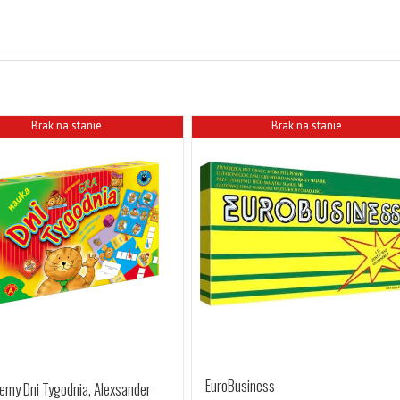
Brak na stanie
Brak na stanie
EuroBusiness
emy Dni Tygodnia, Alexsander