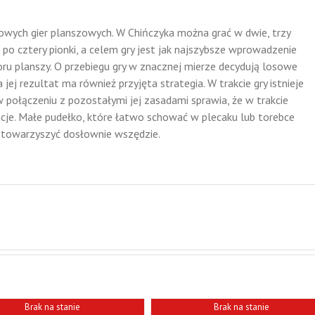
osowych gier planszowych. W Chińczyka można grać w dwie, trzy
 po cztery pionki, a celem gry jest jak najszybsze wprowadzenie
ru planszy. O przebiegu gry w znacznej mierze decydują losowe
jej rezultat ma również przyjęta strategia. W trakcie gry istnieje
w połączeniu z pozostałymi jej zasadami sprawia, że w trakcie
je. Małe pudełko, które łatwo schować w plecaku lub torebce
 towarzyszyć dosłownie wszędzie.
Brak na stanie
Brak na stanie