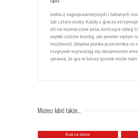
Jedna z najpopularniejszych i lubianych l
lub cztery osoby. Każdy z graczy otrzymuje
ich na wyznaczone pola, kończące obieg to
wyniki rzutów kostką, ale pewien wpływ na 
możliwość zbijania pionka przeciwnika co 
rozgrywki wyzwalają się niesamowite emoc
sprawia, że gra w łatwy sposób może nam
Możesz lubić także…
Brak na stanie