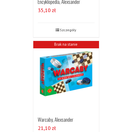
Encyklopedia, Alexsander
35,10
zł
Szczegóły
Brak na stanie
Warcaby, Alexsander
21,10
zł