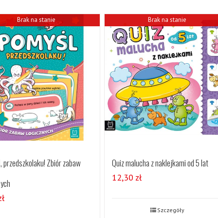
Brak na stanie
Brak na stanie
, przedszkolaku! Zbiór zabaw
Quiz malucha z naklejkami od 5 lat
12,30
zł
nych
zł
Szczegóły