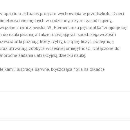
 oparciu o aktualny program wychowania w przedszkolu. Dzieci
iejętności niezbędnych w codziennym życiu: zasad higieny,
wiązane z nimi zjawiska. W „Elementarzu pięciolatka” znajduje się
do nauki pisania, a także rozwijających spostrzegawczość i
eściolatki poznają litery i cyfry, uczą się liczyć, podejmują
 oraz utrwalają zdobyte wcześniej umiejętności. Dołączone do
óżnorodne zadania uatrakcyjnią dziecku naukę.
ejkami, ilustracje barwne, błyszcząca folia na okładce