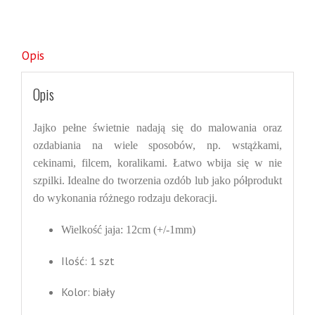
Opis
Opis
Jajko
pełn
e
świetnie nadają się do malowania oraz
ozdabiania na wiele sposobów, np. wstążkami,
cekinami, filcem, koralikami. Łatwo wbija się w nie
szpilki. Idealne do tworzenia ozdób lub jako półprodukt
do wykonania różnego rodzaju dekoracji.
Wielkość
jaja:
12
cm (+/-1mm)
Ilość: 1 szt
Kolor: biały