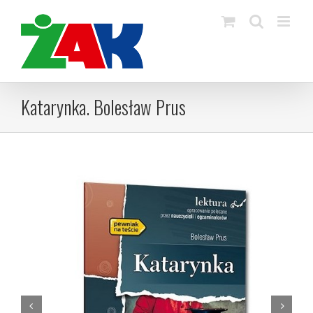
Skip
to
content
Katarynka. Bolesław Prus

