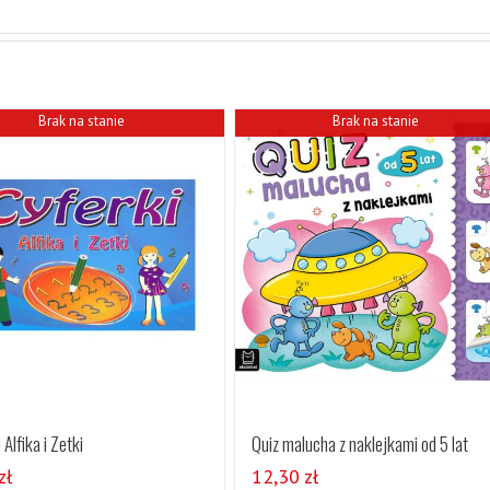
Brak na stanie
Brak na stanie
 Alfika i Zetki
Quiz malucha z naklejkami od 5 lat
zł
12,30
zł