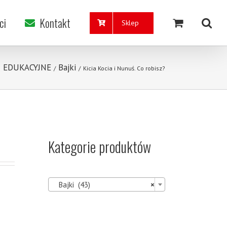
ci
Kontakt
Sklep
I EDUKACYJNE
Bajki
/
/
Kicia Kocia i Nunuś. Co robisz?
Kategorie produktów

Bajki (43)
×