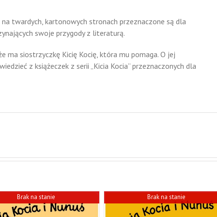
ne na twardych, kartonowych stronach przeznaczone są dla
ynających swoje przygody z literaturą.
 że ma siostrzyczkę Kicię Kocię, która mu pomaga. O jej
edzieć z książeczek z serii „Kicia Kocia” przeznaczonych dla
Brak na stanie
Brak na stanie