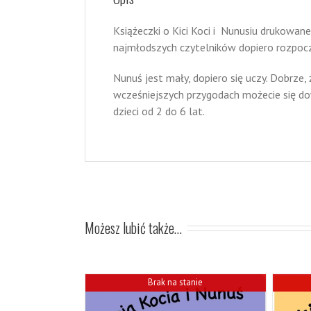
Książeczki o Kici Koci i Nunusiu drukowa
najmłodszych czytelników dopiero rozpocz
Nunuś jest mały, dopiero się uczy. Dobrze,
wcześniejszych przygodach możecie się dowi
dzieci od 2 do 6 lat.
Możesz lubić także…
Brak na stanie