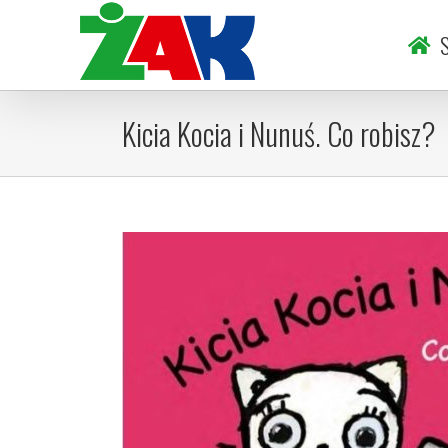
Skip
to
S
content
Kicia Kocia i Nunuś. Co robisz?