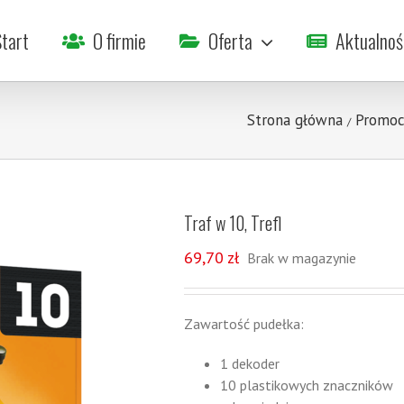
tart
O firmie
Oferta
Aktualnoś
Strona główna
Promoc
/
Traf w 10, Trefl
69,70
zł
Brak w magazynie
Zawartość pudełka:
1 dekoder
10 plastikowych znaczników