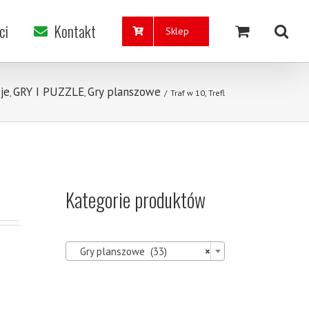
ci
Kontakt
Sklep
je
GRY I PUZZLE
Gry planszowe
,
,
/
Traf w 10, Trefl
Kategorie produktów

Gry planszowe (33)
×