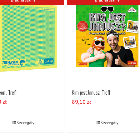
Brak na stanie
Brak na stanie
on , Trefl
Kim jest Janusz, Trefl
0
zł
89,10
zł
Szczegóły
Szczegóły