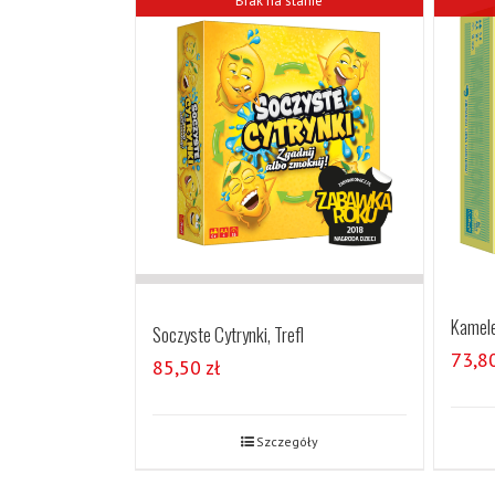
Brak na stanie
Kamele
Soczyste Cytrynki, Trefl
73,8
85,50
zł
Szczegóły