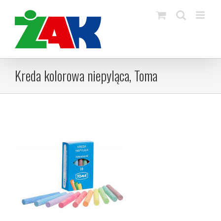
Skip
to
content
Kreda kolorowa niepyląca, Toma