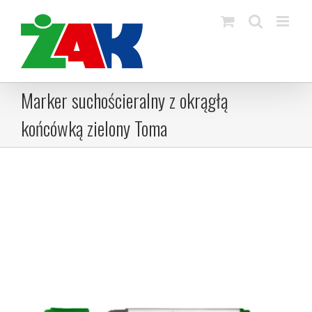
Skip
to
content
Marker suchościeralny z okrągłą
końcówką zielony Toma