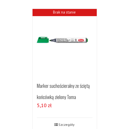
Brak na stanie
Marker suchościeralny ze ściętą
końcówką zielony Toma
5,10
zł
Szczegóły