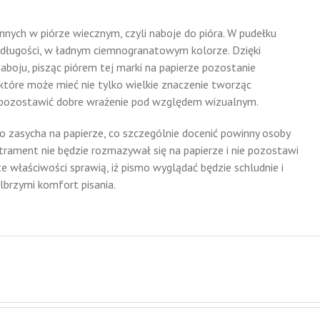
ch w piórze wiecznym, czyli naboje do pióra. W pudełku
j długości, w ładnym ciemnogranatowym kolorze. Dzięki
aboju, pisząc piórem tej marki na papierze pozostanie
 które może mieć nie tylko wielkie znaczenie tworząc
ż pozostawić dobre wrażenie pod względem wizualnym.
o zasycha na papierze, co szczególnie docenić powinny osoby
 atrament nie będzie rozmazywał się na papierze i nie pozostawi
e właściwości sprawią, iż pismo wyglądać będzie schludnie i
lbrzymi komfort pisania.