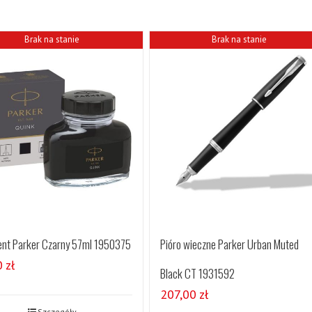
Brak na stanie
Brak na stanie
nt Parker Czarny 57ml 1950375
Pióro wieczne Parker Urban Muted
0
zł
Black CT 1931592
207,00
zł
Szczegóły