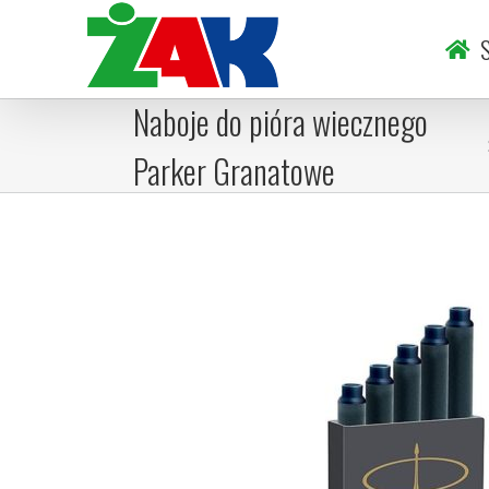
Skip
to
S
content
Naboje do pióra wiecznego
Parker Granatowe