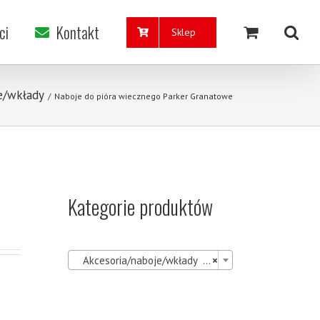
ci
Kontakt
Sklep
e/wkłady
/
Naboje do pióra wiecznego Parker Granatowe
Kategorie produktów

Akcesoria/naboje/wkłady (41)
×