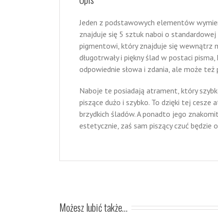
Jeden z podstawowych elementów wymienny
znajduje się 5 sztuk naboi o standardowe
pigmentowi, który znajduje się wewnątrz n
długotrwały i piękny ślad w postaci pisma,
odpowiednie słowa i zdania, ale może te
Naboje te posiadają atrament, który szybk
piszące dużo i szybko. To dzięki tej cesze
brzydkich śladów. A ponadto jego znakomit
estetycznie, zaś sam piszący czuć będzie o
Możesz lubić także…