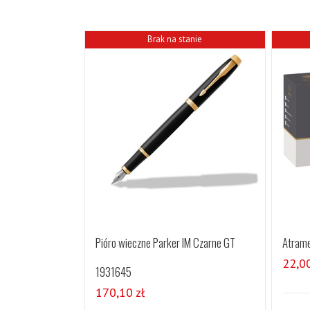
Brak na stanie
Pióro wieczne Parker IM Czarne GT
Atrame
22,0
1931645
170,10
zł