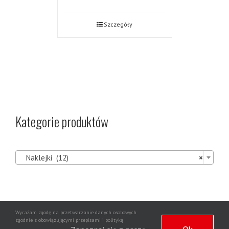
Szczegóły
Kategorie produktów

Naklejki (12)
×
Wyrażam zgodę na przetwarzanie danych osobowych
Agencja
zgodnie z obowiązującymi przepisami i polityką
Copyright 2020 | Wszelkie prawa zastrzeżone | Wdrożenie strony