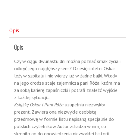
Opis
Opis
Czy w ciągu dwunastu dni można poznać smak życia i
odkryć jego najgłębszy sens? Dziesięcioletni Oskar
leży w szpitalu i nie wierzy już w żadne bajki. Wtedy
na jego drodze staje tajemnicza pani Róża, która ma
za sobą karierę zapaśniczki i potrafi znaleźć wyjście
z każdej sytuacji…
Książkę Oskar i Pani Róża
uzupełnia niezwykły
prezent. Zawiera ona niezwykle osobistą
przedmowę w formie listu napisaną specjalnie do
polskich czytelników. Autor zdradza w nim, co
skłoniło go do opowiedzenia niezwykłej historii