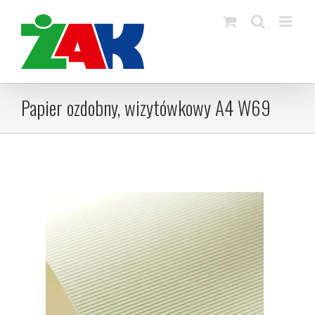
Skip
to
content
Papier ozdobny, wizytówkowy A4 W69