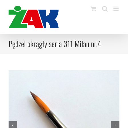
Skip
to
content
Pędzel okrągły seria 311 Milan nr.4

