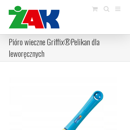
Skip
to
content
Pióro wieczne Griffix®Pelikan dla
leworęcznych