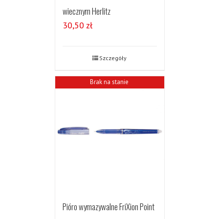
wiecznym Herlitz
30,50
zł
Szczegóły
Brak na stanie
Pióro wymazywalne FriXion Point