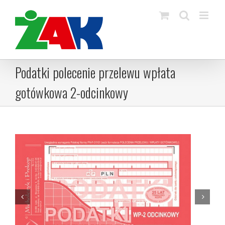
Skip
to
content
Podatki polecenie przelewu wpłata
gotówkowa 2-odcinkowy

