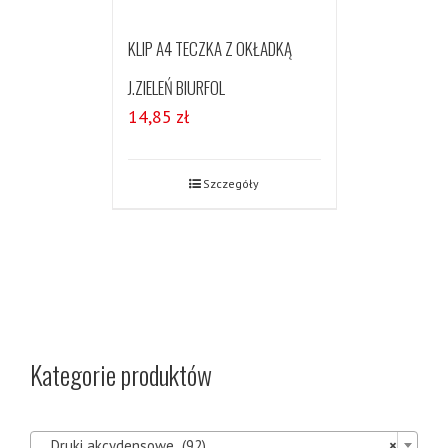
KLIP A4 TECZKA Z OKŁADKĄ
J.ZIELEŃ BIURFOL
14,85
zł
Szczegóły
Kategorie produktów

Druki akcydensowe (92)
×