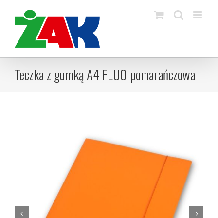
Skip
to
content
Teczka z gumką A4 FLUO pomarańczowa

