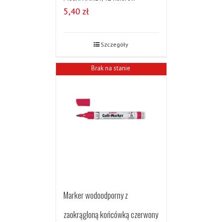
5,40
zł
Szczegóły
Brak na stanie
Marker wodoodporny z
zaokrągloną końcówką czerwony