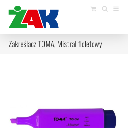
Skip
to
content
Zakreślacz TOMA, Mistral fioletowy