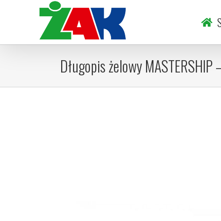
Skip
to
S
content
Długopis żelowy MASTERSHIP –