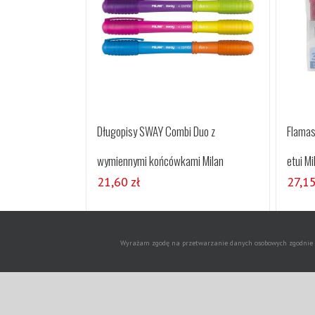
Długopisy SWAY Combi Duo z
Flamas
wymiennymi końcówkami Milan
etui Mi
21,60
zł
27,1
Dodaj do koszyka
Szczegóły
Wyrażam zgodę na przetwarzanie danych osobowych zgodnie z 
Copyrigh