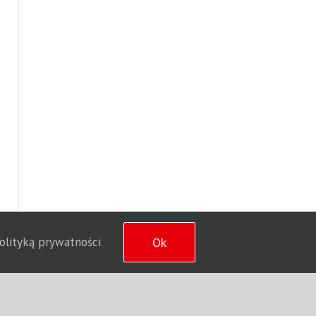
polityką prywatności
Ok
.
wsNet