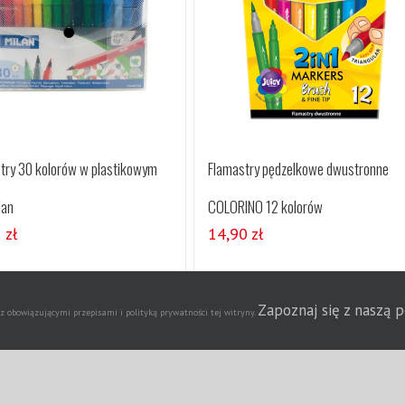
try 30 kolorów w plastikowym
Flamastry pędzelkowe dwustronne
lan
COLORINO 12 kolorów
5
zł
14,90
zł
Szczegóły
Szczegóły
Zapoznaj się z naszą 
obowiązującymi przepisami i polityką prywatności tej witryny.
Agencja Dziennikarska Ne
t 2020 | Wszelkie prawa zastrzeżone | Wdrożenie strony