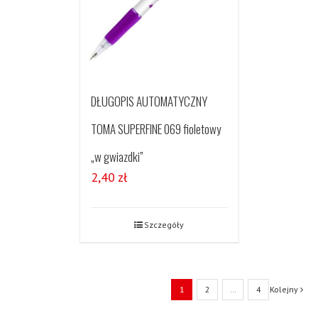
DŁUGOPIS AUTOMATYCZNY
TOMA SUPERFINE 069 fioletowy
„w gwiazdki”
2,40
zł
Szczegóły
1
2
…
4
Kolejny