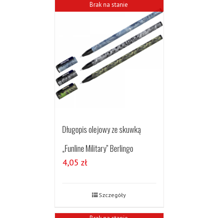
Brak na stanie
Długopis olejowy ze skuwką
„Funline Military” Berlingo
4,05
zł
Szczegóły