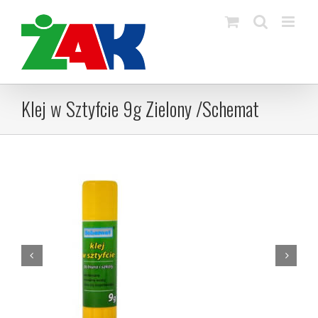
Skip
to
content
Klej w Sztyfcie 9g Zielony /Schemat

