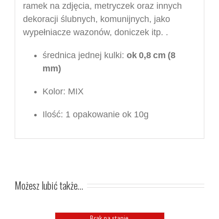
ramek na zdjęcia, metryczek oraz innych
dekoracji ślubnych, komunijnych, jako
wypełniacze wazonów, doniczek itp. .
średnica jednej kulki:
ok
0,
8
cm
(
8
mm)
Kolor:
M
IX
Ilość:
1 opakowanie o
k 10g
Możesz lubić także…
Brak na stanie